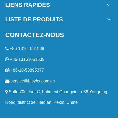
LIENS RAPIDES
LISTE DE PRODUITS
CONTACTEZ-NOUS

+86-13161061539

+86-13161061539

+86-10-58895377

service@bjsyhx.com.cn

Salle 706, tour C, bâtiment Changyin, n°88 Yongding
Road, district de Haidian, Pékin, Chine