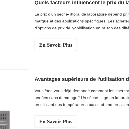
Quels facteurs influencent le prix du l
Le prix d'un sèche-littoral de laboratoire dépend pri
marque et des applications spécifiques. Les acheteu
d'options de prix de lyophilisation en raison des dif
construction et de normes de conformité. Une évaluat
les acheteurs à choisir le bon modèle pour leur rech
En Savoir Plus
initial avec le coût opérationnel à long terme reste e
pharmaceutiques, la technologie biologique et d'au
Vous êtes-vous déjà demandé comment les chercheu
années sans dommage? Un sèche-linge en laboratoir
en utilisant des températures basse et une pression
En Savoir Plus