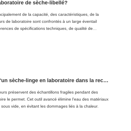
aboratoire de sèche-libellé?
ncipalement de la capacité, des caractéristiques, de la
rs de laboratoire sont confrontés à un large éventail
férences de spécifications techniques, de qualité de
ion minutieuse de ces facteurs qui affectent le prix aident
erche ou leur laboratoire. L'équilibrage de l'investissement
ssentiel, en particulier si les applications dans les produits
tres domaines de laboratoire continuent de se développer.
Avantages supérieurs de l'utilisation d'un sèche-linge en laboratoire dans la recherche
rs préservent des échantillons fragiles pendant des
e le permet. Cet outil avancé élimine l'eau des matériaux
 sous vide, en évitant les dommages liés à la chaleur.