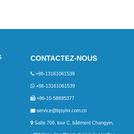
S
CONTACTEZ-NOUS

+86-13161061539

+86-13161061539

+86-10-58895377

service@bjsyhx.com.cn

Salle 706, tour C, bâtiment Changyin,