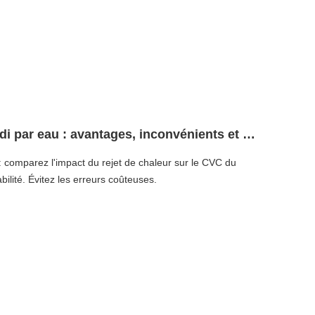
Lyophilisateur refroidi par air ou refroidi par eau : avantages, inconvénients et meilleurs cas d'utilisation
u : comparez l'impact du rejet de chaleur sur le CVC du
abilité. Évitez les erreurs coûteuses.